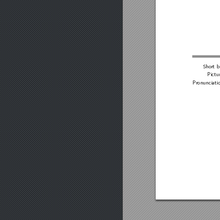
Sho
rt
b
Pictu
Pronunciati